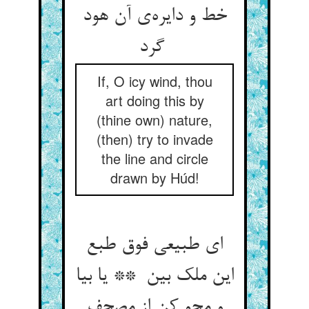
خط و دایره‌ی آن هود
گرد
If, O icy wind, thou
art doing this by
(thine own) nature,
(then) try to invade
the line and circle
drawn by Húd!
ای طبیعی فوق طبع
این ملک بین ** یا بیا
و محو کن از مصحف