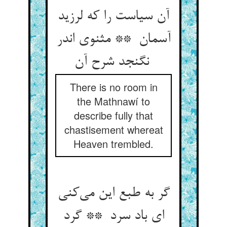
آن سیاست را که لرزید
آسمان ** مثنوی اندر
نگنجد شرح آن
There is no room in
the Mathnawí to
describe fully that
chastisement whereat
Heaven trembled.
گر به طبع این می‌کنی
ای باد سرد ** گرد