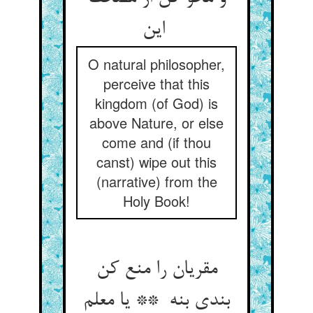
این
O natural philosopher,
perceive that this
kingdom (of God) is
above Nature, or else
come and (if thou
canst) wipe out this
(narrative) from the
Holy Book!
مقریان را منع کن
بندی بنه ** یا معلم