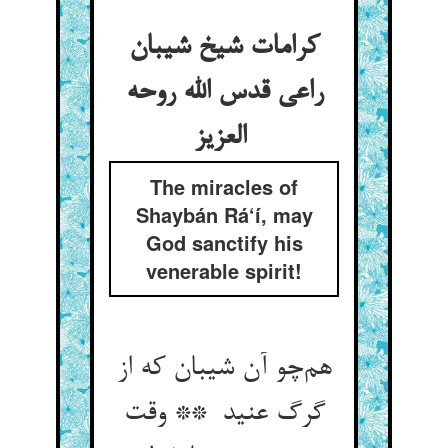
کرامات شیخ شیبان
راعی قدس الله روحه
العزیز
The miracles of
Shaybán Rá‘í, may
God sanctify his
venerable spirit!
هم‌چو آن شیبان که از
گرگ عنید ** وقت