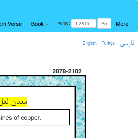
om Verse
Book
More
Verse:
Go
English
Türkçe
فارسی
2078-2102
معدن لعل
mines of copper.