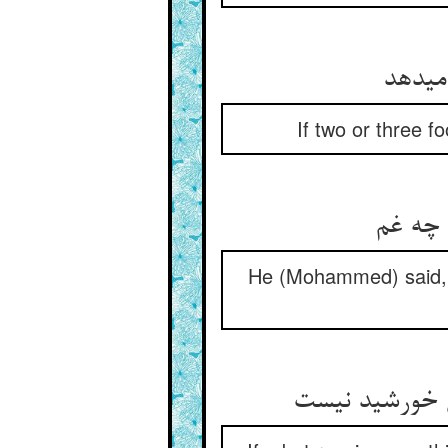
می‏دهد
If two or three f
 چه غم‏
He (Mohammed) said, “
 خورشید نیست‏