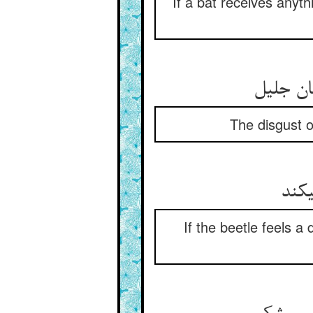
If a bat receives anythi
ن جلیل‏
The disgust o
‏کند
If the beetle feels a 