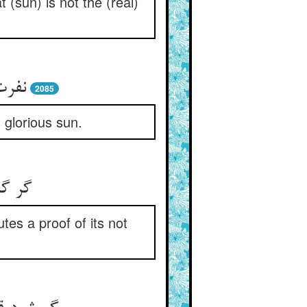
t (sun) is not the (real)
نفرت
2085
 glorious sun.
گر گل
utes a proof of its not