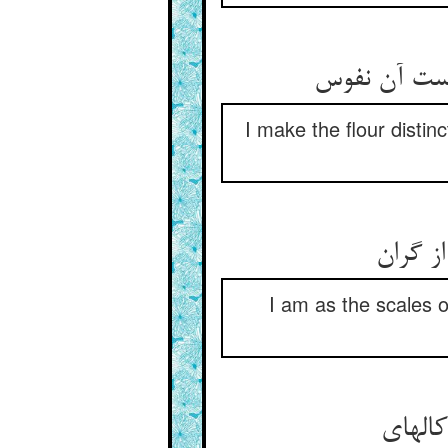
است آن نفوس‏
I make the flour distinc
 گران‏
I am as the scales of
له‏ای‏