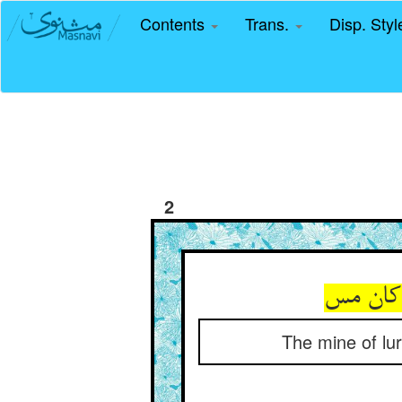
Contents
Trans.
Disp. Sty
2
کان مس‏
The mine of lur