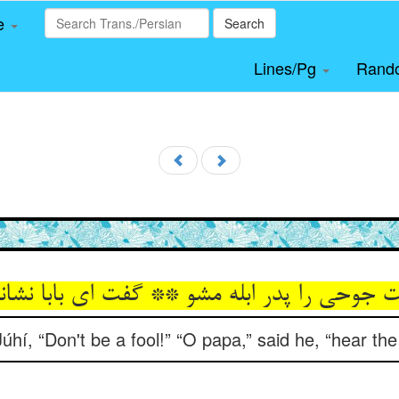
le
Search
Lines/Pg
Rand
 جوحی را پدر ابله مشو ** گفت ای بابا نشانی
úhí, “Don't be a fool!” “O papa,” said he, “hear the