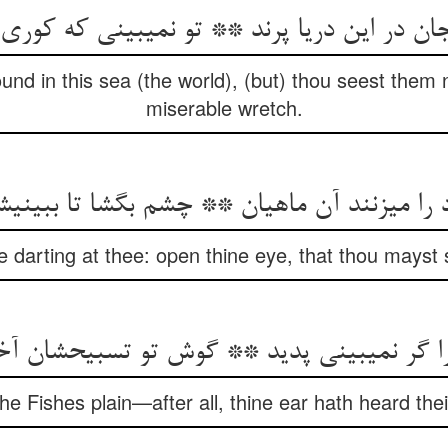
ان در این دریا پرند ** تو نمی‏بینی که کوری 
und in this sea (the world), (but) thou seest them n
miserable wretch.
 را می‏زنند آن ماهیان ** چشم بگشا تا ببینی‏ش
 darting at thee: open thine eye, that thou mayst 
را گر نمی‏بینی پدید ** گوش تو تسبیحشان آخ
the Fishes plain—after all, thine ear hath heard their