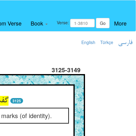
om Verse
Book
More
Verse:
Go
English
Türkçe
فارسی
3125-3149
گفت
3125
 marks (of identity).