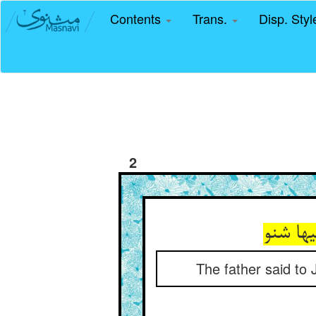
Contents
Trans.
Disp. Sty
2
ها شنو
The father said to J