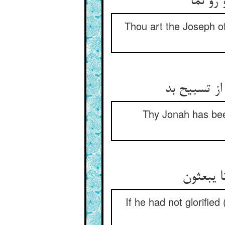
رو نما
Thou art the Joseph of
ز تسبیح بد
Thy Jonah has been
یبعثون‏
If he had not glorified