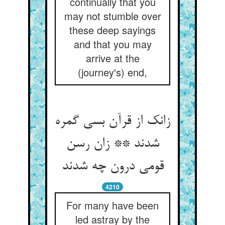
continually that you
may not stumble over
these deep sayings
and that you may
arrive at the
(journey's) end,
زانک از قرآن بسی گمره
شدند ** زان رسن
قومی درون چه شدند
4210
For many have been
led astray by the