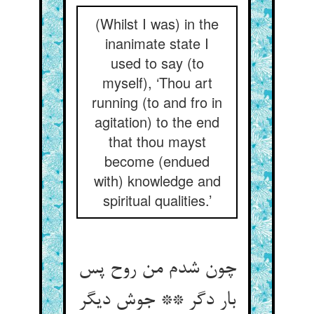
(Whilst I was) in the
inanimate state I
used to say (to
myself), ‘Thou art
running (to and fro in
agitation) to the end
that thou mayst
become (endued
with) knowledge and
spiritual qualities.’
چون شدم من روح پس
بار دگر ** جوش دیگر