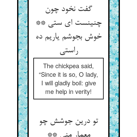
گفت نخود چون
چنینست ای ستی **
خوش بجوشم یاریم ده
راستی
The chickpea said,
“Since it is so, O lady,
I will gladly boil: give
me help in verity!
تو درین جوشش چو
معمار منی **