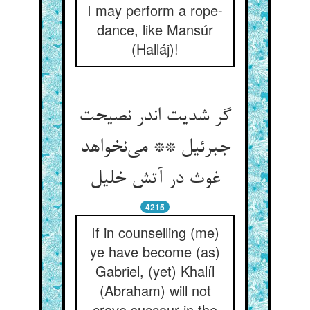
I may perform a rope-
dance, like Mansúr
(Halláj)!
گر شدیت اندر نصیحت
جبرئیل ** می‌نخواهد
غوث در آتش خلیل
4215
If in counselling (me)
ye have become (as)
Gabriel, (yet) Khalíl
(Abraham) will not
crave succour in the