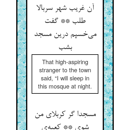
آن غریب شهر سربالا
طلب ** گفت
می‌خسپم درین مسجد
بشب
That high-aspiring
stranger to the town
said, “I will sleep in
this mosque at night.
مسجدا گر کربلای من
شوی ** کعبه‌ی