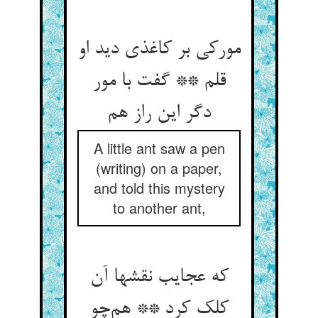
مورکی بر کاغذی دید او
قلم ** گفت با مور
دگر این راز هم
A little ant saw a pen
(writing) on a paper,
and told this mystery
to another ant,
که عجایب نقشها آن
کلک کرد ** هم‌چو