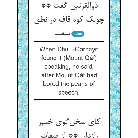
ذوالقرنین گفت **
چونک کوه قاف در نطق
سفت
3730
When Dhu ’l-Qarnayn
found it (Mount Qáf)
speaking, he said,
after Mount Qáf had
bored the pearls of
speech,
کای سخن‌گوی خبیر
رازدان ** از صفات