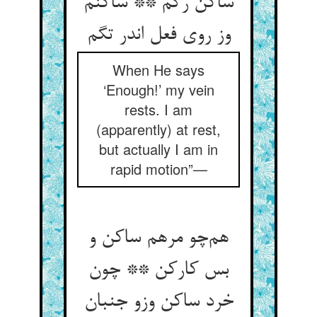
ساکن رگم ** ساکنم
وز روی فعل اندر تگم
When He says
‘Enough!’ my vein
rests. I am
(apparently) at rest,
but actually I am in
rapid motion”—
هم‌چو مرهم ساکن و
بس کارکن ** چون
خرد ساکن وزو جنبان