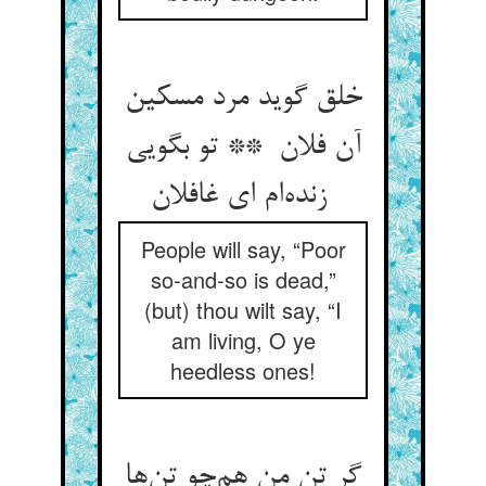
خلق گوید مرد مسکین
آن فلان ** تو بگویی
زنده‌ام ای غافلان
People will say, “Poor
so-and-so is dead,”
(but) thou wilt say, “I
am living, O ye
heedless ones!
گر تن من هم‌چو تن‌ها