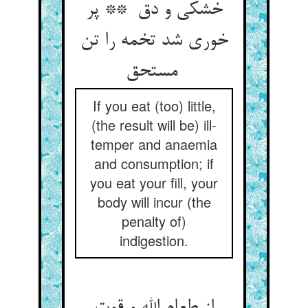
خشکی و دق ** پر
خوری شد تخمه را تن
مستحق
If you eat (too) little,
(the result will be) ill-
temper and anaemia
and consumption; if
you eat your fill, your
body will incur (the
penalty of)
indigestion.