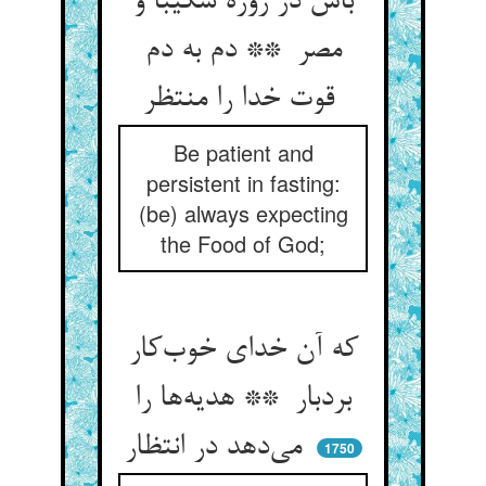
باش در روزه شکیبا و
مصر ** دم به دم
قوت خدا را منتظر
Be patient and
persistent in fasting:
(be) always expecting
the Food of God;
که آن خدای خوب‌کار
بردبار ** هدیه‌ها را
می‌دهد در انتظار
1750