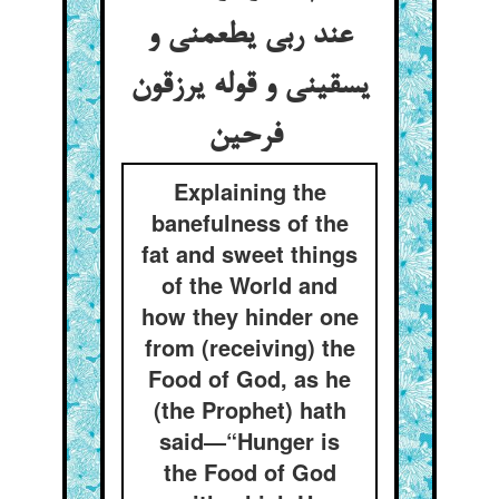
عند ربی یطعمنی و
یسقینی و قوله یرزقون
فرحین
Explaining the
banefulness of the
fat and sweet things
of the World and
how they hinder one
from (receiving) the
Food of God, as he
(the Prophet) hath
said—“Hunger is
the Food of God