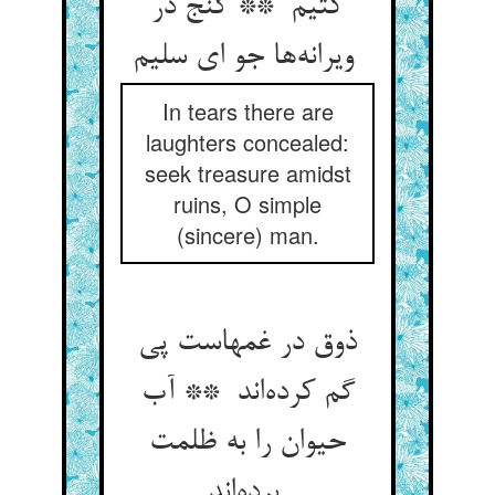
کتیم ** گنج در
ویرانه‌ها جو ای سلیم
In tears there are
laughters concealed:
seek treasure amidst
ruins, O simple
(sincere) man.
ذوق در غمهاست پی
گم کرده‌اند ** آب
حیوان را به ظلمت
برده‌اند