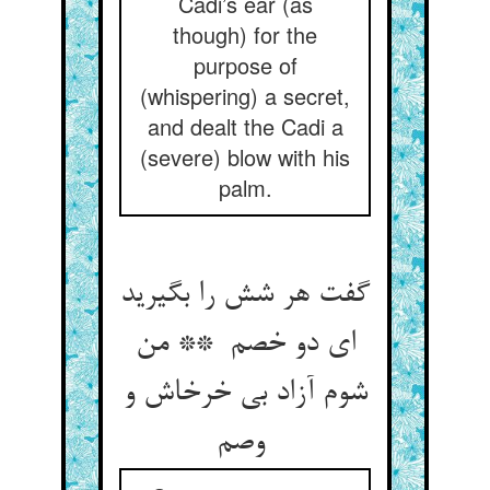
Cadi’s ear (as
though) for the
purpose of
(whispering) a secret,
and dealt the Cadi a
(severe) blow with his
palm.
گفت هر شش را بگیرید
ای دو خصم ** من
شوم آزاد بی خرخاش و
وصم