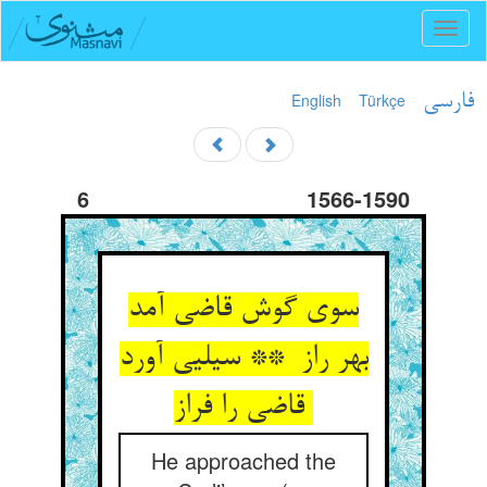
Toggl
naviga
English
Türkçe
فارسی
6
1566-1590
سوی گوش قاضی آمد
بهر راز ** سیلیی آورد
قاضی را فراز
He approached the