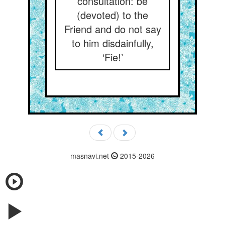
consultation: be
(devoted) to the
Friend and do not say
to him disdainfully,
‘Fie!’
masnavi.net
2015-2026