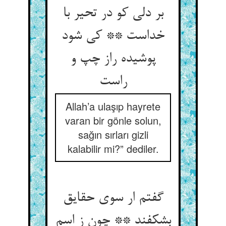
بر دلی کو در تحیر با
خداست ** کی شود
پوشیده راز چپ و
راست
Allah’a ulaşıp hayrete
varan bir gönle solun,
sağın sırları gizli
kalabilir mi?” dediler.
گفتم ار سوی حقایق
بشکفند ** چون ز اسم