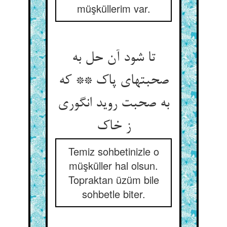
müşküllerim var.
تا شود آن حل به
صحبتهای پاک ** که
به صحبت روید انگوری
ز خاک
Temiz sohbetinizle o
müşküller hal olsun.
Topraktan üzüm bile
sohbetle biter.