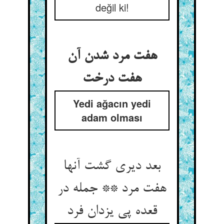
değil ki!
هفت مرد شدن آن
هفت درخت
Yedi ağacın yedi
adam olması
بعد دیری گشت آنها
هفت مرد ** جمله در
قعده پی یزدان فرد