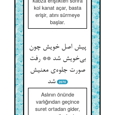
kabza eriştikten sonra
kol kanat açar, basta
erişir, atını sürmeye
başlar.
پیش اصل خویش چون
بی‌خویش شد ** رفت
صورت جلوه‌ی معنیش
شد
2070
Aslının önünde
varlığından geçince
suret ortadan gider,