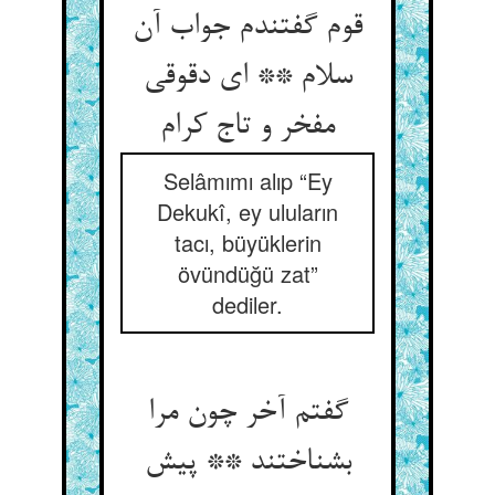
قوم گفتندم جواب آن
سلام ** ای دقوقی
مفخر و تاج کرام
Selâmımı alıp “Ey
Dekukî, ey uluların
tacı, büyüklerin
övündüğü zat”
dediler.
گفتم آخر چون مرا
بشناختند ** پیش