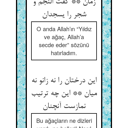
زمان ** گفت النجم و
شجر را یسجدان
O anda Allah’ın “Yıldız
ve ağaç, Allah’a
secde eder” sözünü
hatırladım.
این درختان را نه زانو نه
میان ** این چه ترتیب
نمازست آنچنان
Bu ağaçların ne dizleri