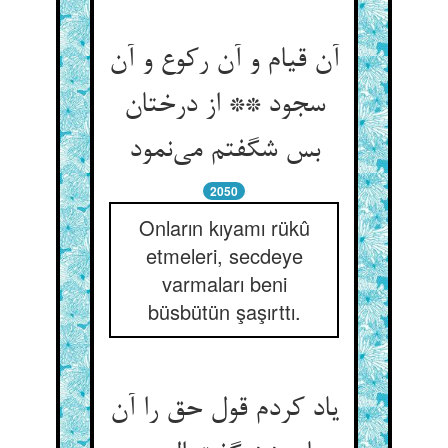
آن قیام و آن رکوع و آن
سجود ** از درختان
بس شگفتم می‌نمود
2050
Onların kıyamı rükû
etmeleri, secdeye
varmaları beni
büsbütün şaşırttı.
یاد کردم قول حق را آن