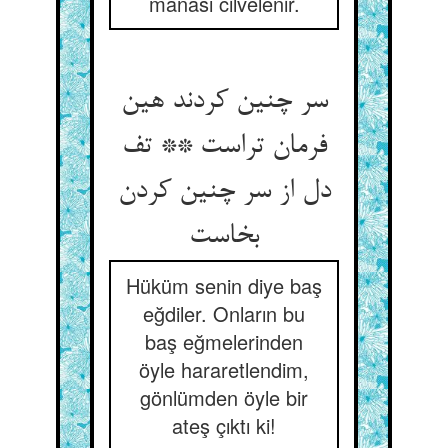
manası cilvelenir.
سر چنین کردند هین
فرمان تراست ** تف
دل از سر چنین کردن
بخاست
Hüküm senin diye baş
eğdiler. Onların bu
baş eğmelerinden
öyle hararetlendim,
gönlümden öyle bir
ateş çıktı ki!