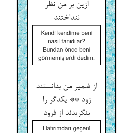
ازین بر من نظر
ننداختند
Kendi kendime beni
nasıl tanıdılar?
Bundan önce beni
görmemişlerdi dedim.
از ضمیر من بدانستند
زود ** یکدگر را
بنگریدند از فرود
Hatırımdan geçeni