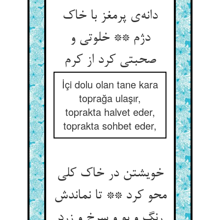
دانه‌ی پرمغز با خاک
دژم ** خلوتی و
صحبتی کرد از کرم
İçi dolu olan tane kara
toprağa ulaşır,
toprakta halvet eder,
toprakta sohbet eder,
خویشتن در خاک کلی
محو کرد ** تا نماندش
رنگ و بو و سرخ و زرد