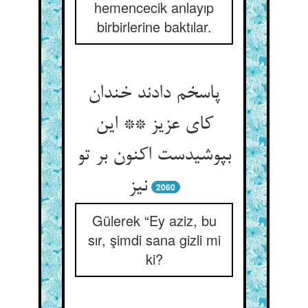
hemencecik anlayıp
birbirlerine baktılar.
پاسخم دادند خندان
کای عزیز ** این
بپوشیدست اکنون بر تو
نیز
2060
Gülerek “Ey aziz, bu
sır, şimdi sana gizli mi
ki?