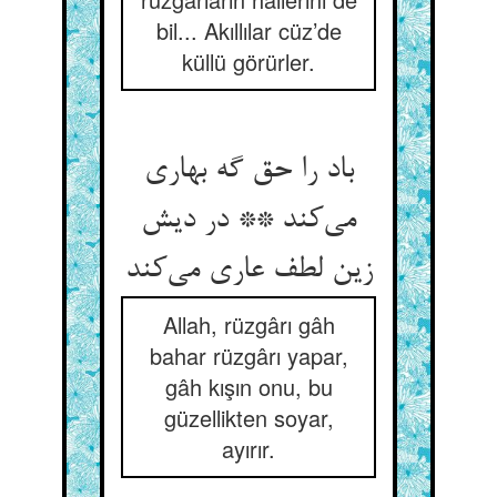
bil... Akıllılar cüz’de
küllü görürler.
باد را حق گه بهاری
می‌کند ** در دیش
زین لطف عاری می‌کند
Allah, rüzgârı gâh
bahar rüzgârı yapar,
gâh kışın onu, bu
güzellikten soyar,
ayırır.