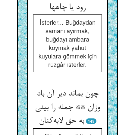
رود یا چاهها
İsterler... Buğdaydan
samanı ayırmak,
buğdayı ambara
koymak yahut
kuyulara gömmek için
rüzgâr isterler.
چون بماند دیر آن باد
وزان ** جمله را بینی
به حق لابه‌کنان
145