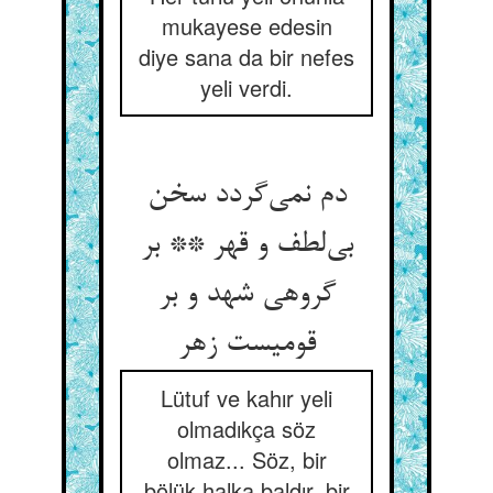
mukayese edesin
diye sana da bir nefes
yeli verdi.
دم نمی‌گردد سخن
بی‌لطف و قهر ** بر
گروهی شهد و بر
قومیست زهر
Lütuf ve kahır yeli
olmadıkça söz
olmaz... Söz, bir
bölük halka baldır, bir