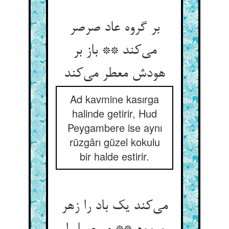
بر گروه عاد صرصر
می‌کند ** باز بر
هودش معطر می‌کند
Ad kavmine kasırga
halinde getirir, Hud
Peygambere ise aynı
rüzgârı güzel kokulu
bir halde estirir.
می‌کند یک باد را زهر