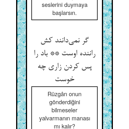
seslerini duymaya
başlarsın.
گر نمی‌دانند کش
راننده اوست ** باد را
پس کردن زاری چه
خوست
Rüzgârı onun
gönderdiğini
bilmeseler
yalvarmanın manası
mı kalır?