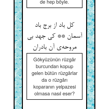
de hep böyle.
کل باد از برج باد
آسمان ** کی جهد بی
مروحه‌ی آن بادران
Gökyüzünün rüzgâr
burcundan kopup
gelen bütün rüzgârlar
da o rüzgârı
koparanın yelpazesi
olmasa nasıl eser?