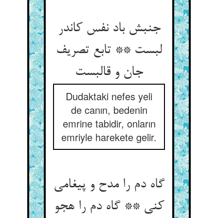
جنبش باد نفس کاندر
لبست ** تابع تصریف
جان و قالبست
Dudaktaki nefes yeli
de canın, bedenin
emrine tabidir, onların
emriyle harekete gelir.
گاه دم را مدح و پیغامی
کنی ** گاه دم را هجو