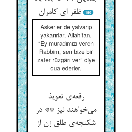
ظفر ای کامران
150
Askerler de yalvarıp
yakarırlar, Allah’tan,
“Ey muradımızı veren
Rabbim, sen bize bir
zafer rüzgârı ver” diye
dua ederler.
رقعه‌ی تعویذ
می‌خواهند نیز ** در
شکنجه‌ی طلق زن از