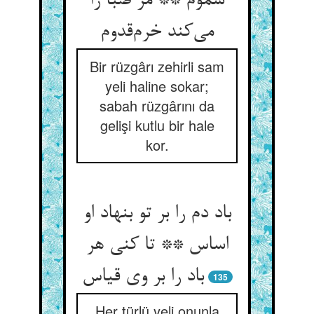
سموم ** مر صبا را
می‌کند خرم‌قدوم
Bir rüzgârı zehirli sam
yeli haline sokar;
sabah rüzgârını da
gelişi kutlu bir hale
kor.
باد دم را بر تو بنهاد او
اساس ** تا کنی هر
باد را بر وی قیاس
135
Her türlü yeli onunla