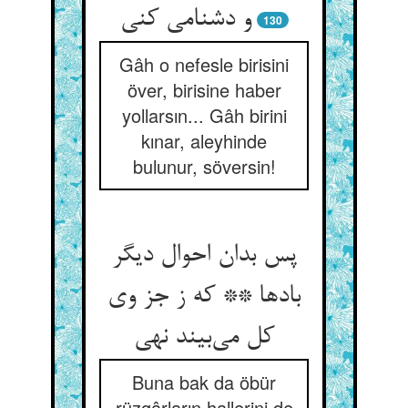
و دشنامی کنی
130
Gâh o nefesle birisini
över, birisine haber
yollarsın... Gâh birini
kınar, aleyhinde
bulunur, söversin!
پس بدان احوال دیگر
بادها ** که ز جز وی
کل می‌بیند نهی
Buna bak da öbür
rüzgârların hallerini de