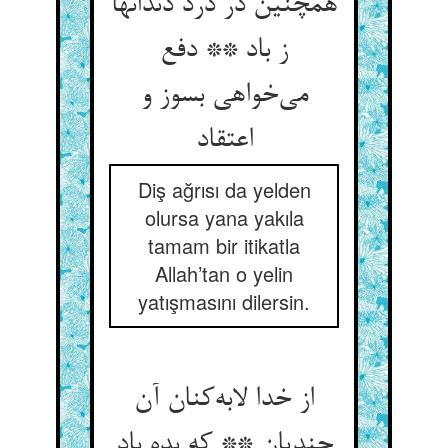
همچنین در درد دندانها
ز باد ** دفع
می‌خواهی بسوز و
اعتقاد
Diş ağrısı da yelden
olursa yana yakıla
tamam bir itikatla
Allah’tan o yelin
yatışmasını dilersin.
از خدا لابه‌کنان آن
جندیان ** که بده باد