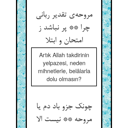
مروحه‌ی تقدیر ربانی
چرا ** پر نباشد ز
امتحان و ابتلا
Artık Allah takdirinin
yelpazesi, neden
mihnetlerle, belâlarla
dolu olmasın?
چونک جزو باد دم یا
مروحه ** نیست الا