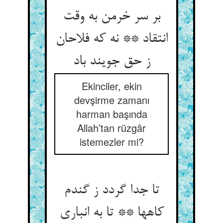
بر سر خرمن به وقت
انتقاد ** نه که فلاحان
ز حق جویند باد
Ekinciler, ekin
devşirme zamanı
harman başında
Allah’tan rüzgâr
istemezler mi?
تا جدا گردد ز گندم
کاهها ** تا به انباری