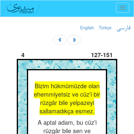
Toggl
naviga
English
Türkçe
فارسی
4
127-151
Bizim hükmümüzde olan
ehemmiyetsiz ve cüz’i bir
rüzgâr bile yelpazeyi
sallamadıkça esmez.
A aptal adam, bu cüz’i
rüzgâr bile sen ve