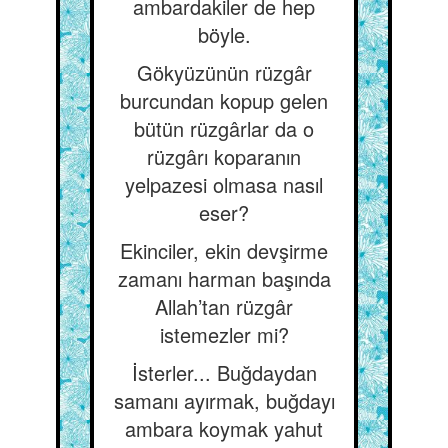
ambardakiler de hep
böyle.
Gökyüzünün rüzgâr
burcundan kopup gelen
bütün rüzgârlar da o
rüzgârı koparanın
yelpazesi olmasa nasıl
eser?
Ekinciler, ekin devşirme
zamanı harman başında
Allah’tan rüzgâr
istemezler mi?
İsterler... Buğdaydan
samanı ayırmak, buğdayı
ambara koymak yahut