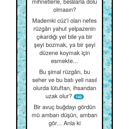
mihnetlerle, belâlarla dolu
olmasın?
Mademki cüz’i olan nefes
rüzgârı yahut yelpazenin
çıkardığı yel bile ya bir
şeyi bozmak, ya bir şeyi
düzene koymak için
esmekte...
Bu şimal rüzgârı, bu
seher ve bu batı yeli nasıl
olurda lütuftan, ihsandan
uzak olur?
140
Bir avuç buğdayı gördün
mü ambarı düşün, ambarı
gör... Anla ki