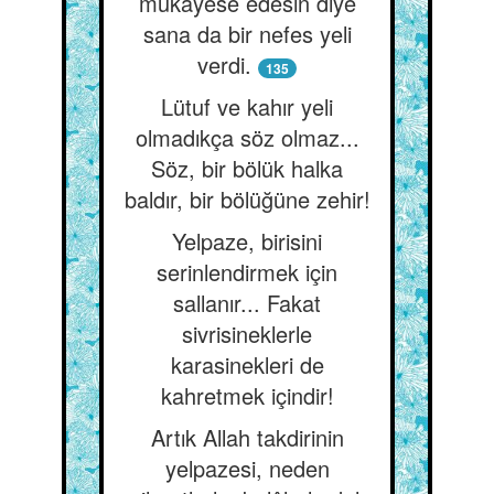
mukayese edesin diye
sana da bir nefes yeli
verdi.
135
Lütuf ve kahır yeli
olmadıkça söz olmaz...
Söz, bir bölük halka
baldır, bir bölüğüne zehir!
Yelpaze, birisini
serinlendirmek için
sallanır... Fakat
sivrisineklerle
karasinekleri de
kahretmek içindir!
Artık Allah takdirinin
yelpazesi, neden