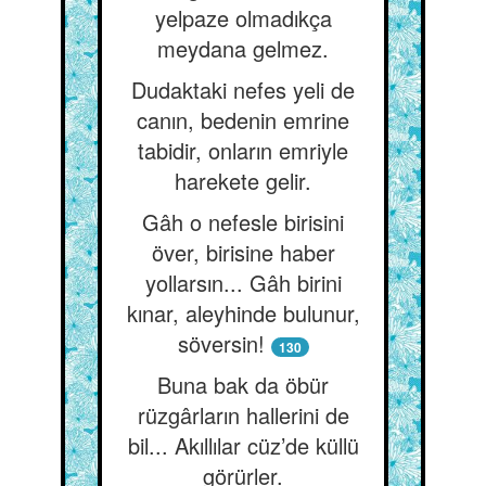
yelpaze olmadıkça
meydana gelmez.
Dudaktaki nefes yeli de
canın, bedenin emrine
tabidir, onların emriyle
harekete gelir.
Gâh o nefesle birisini
över, birisine haber
yollarsın... Gâh birini
kınar, aleyhinde bulunur,
söversin!
130
Buna bak da öbür
rüzgârların hallerini de
bil... Akıllılar cüz’de küllü
görürler.