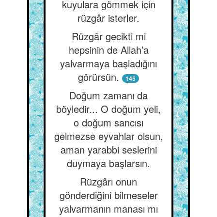
kuyulara gömmek için
rüzgâr isterler.
Rüzgâr gecikti mi
hepsinin de Allah’a
yalvarmaya başladığını
görürsün.
145
Doğum zamanı da
böyledir... O doğum yeli,
o doğum sancısı
gelmezse eyvahlar olsun,
aman yarabbi seslerini
duymaya başlarsın.
Rüzgârı onun
gönderdiğini bilmeseler
yalvarmanın manası mı