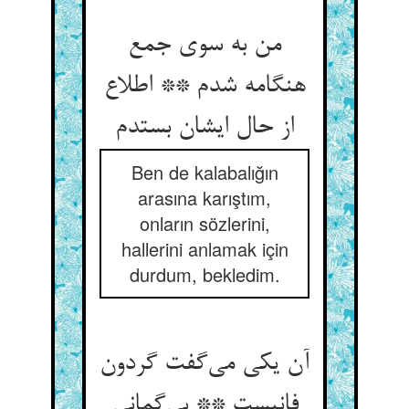
من به سوی جمع
هنگامه شدم ** اطلاع
از حال ایشان بستدم
Ben de kalabalığın
arasına karıştım,
onların sözlerini,
hallerini anlamak için
durdum, bekledim.
آن یکی می‌گفت گردون
فانیست ** بی‌گمانی