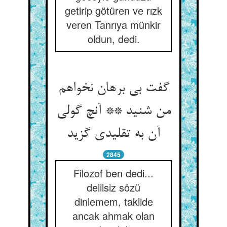
getirip götüren ve rızk
veren Tanrıya münkir
oldun, dedi.
گفت بی برهان نخواهم
من شنید ** آنچ گولی
آن به تقلیدی گزید
2845
Filozof ben dedi...
delilsiz sözü
dinlemem, taklide
ancak ahmak olan