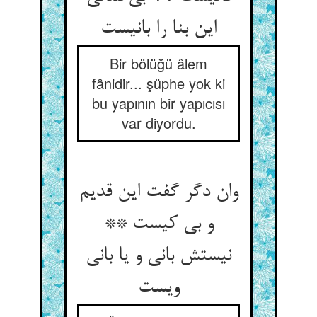
این بنا را بانیست
Bir bölüğü âlem
fânidir... şüphe yok ki
bu yapının bir yapıcısı
var diyordu.
وان دگر گفت این قدیم
و بی کیست **
نیستش بانی و یا بانی
ویست