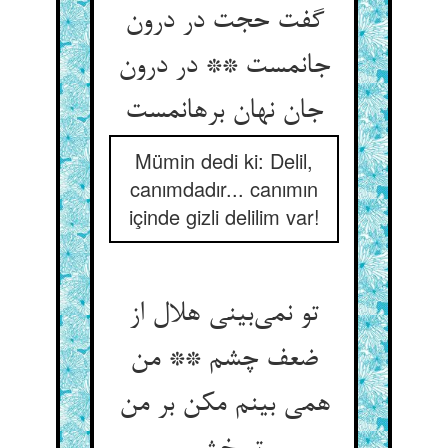
گفت حجت در درون
جانمست ** در درون
جان نهان برهانمست
Mümin dedi ki: Delil,
canımdadır... canımın
içinde gizli delilim var!
تو نمی‌بینی هلال از
ضعف چشم ** من
همی بینم مکن بر من