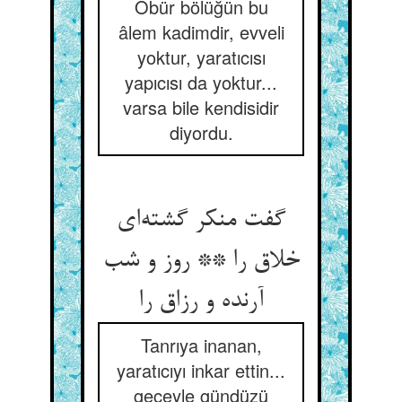
Öbür bölüğün bu
âlem kadimdir, evveli
yoktur, yaratıcısı
yapıcısı da yoktur...
varsa bile kendisidir
diyordu.
گفت منکر گشته‌ای
خلاق را ** روز و شب
آرنده و رزاق را
Tanrıya inanan,
yaratıcıyı inkar ettin...
geceyle gündüzü