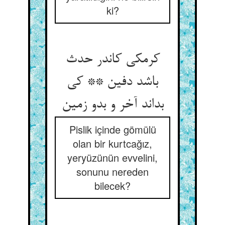
ki?
کرمکی کاندر حدث
باشد دفین ** کی
بداند آخر و بدو زمین
Pislik içinde gömülü
olan bir kurtcağız,
yeryüzünün evvelini,
sonunu nereden
bilecek?