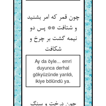
چون قمر که امر بشنید
و شتافت ** پس دو
نیمه گشت بر چرخ و
شکافت
Ay da öyle... emri
duyunca derhal
gökyüzünde yarıldı,
ikiye bölündü ya.
چون درخت و سنگ