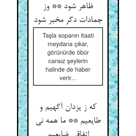
ظاهر شود ** وز
جمادات دگر مخبر شود
Taşla sopanın itaati
meydana çıkar,
görünürde öbür
cansız şeylerin
halinde de haber
verir...
که ز یزدان آگهیم و
طایعیم ** ما همه نی
اتفاقی ضایعیم