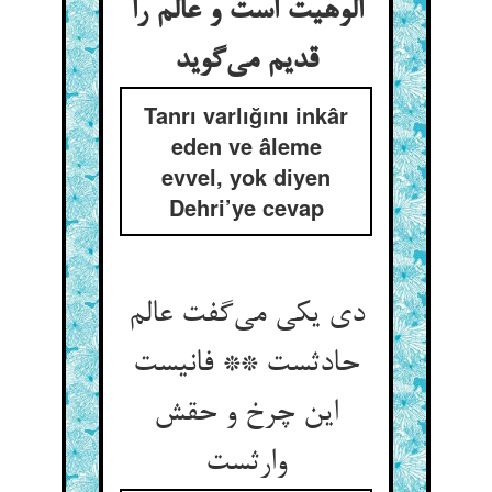
الوهیت است و عالم را
قدیم می‌گوید
Tanrı varlığını inkâr
eden ve âleme
evvel, yok diyen
Dehri’ye cevap
دی یکی می‌گفت عالم
حادثست ** فانیست
این چرخ و حقش
وارثست