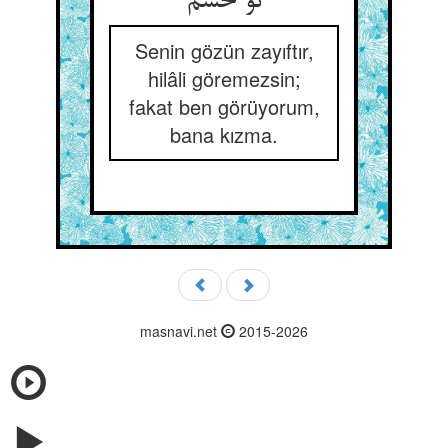
تو خشم
Senin gözün zayıftır,
hilâli göremezsin;
fakat ben görüyorum,
bana kızma.
masnavi.net
2015-2026