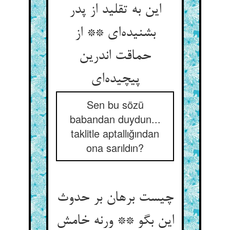
این به تقلید از پدر
بشنیده‌ای ** از
حماقت اندرین
پیچیده‌ای
Sen bu sözü
babandan duydun...
taklitle aptallığından
ona sarıldın?
چیست برهان بر حدوث
این بگو ** ورنه خامش