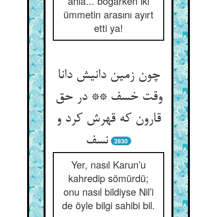
anla... boğarken iki
ümmetin arasını ayırt
etti ya!
چون زمین دانیش دانا
وقت خسف ** در حق
قارون که قهرش کرد و
نسف
2830
Yer, nasıl Karun’u
kahredip sömürdü;
onu nasıl bildiyse Nil’i
de öyle bilgi sahibi bil.