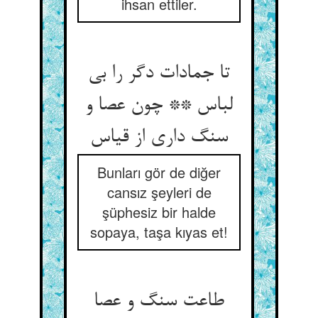
ihsan ettiler.
تا جمادات دگر را بی
لباس ** چون عصا و
سنگ داری از قیاس
Bunları gör de diğer
cansız şeyleri de
şüphesiz bir halde
sopaya, taşa kıyas et!
طاعت سنگ و عصا