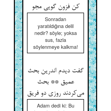
کن فزون گویی مجو
Sonradan
yaratıldığına delil
nedir? söyle; yoksa
sus, fazla
söylenmeye kalkma!
گفت دیدم اندرین بحث
عمیق ** بحث
می‌کردند روزی دو فریق
Adam dedi ki: Bu