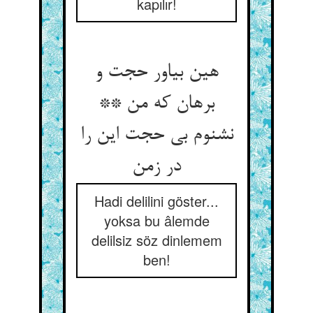
kapılır!
هین بیاور حجت و
برهان که من **
نشنوم بی حجت این را
در زمن
Hadi delilini göster...
yoksa bu âlemde
delilsiz söz dinlemem
ben!